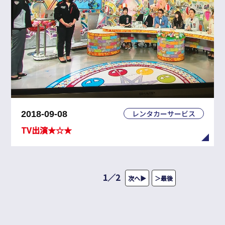
レンタカーサービス
2018-09-08
TV出演★☆★
＜＜＜
◀◀◀
1
／
2
次へ▶
＞最後